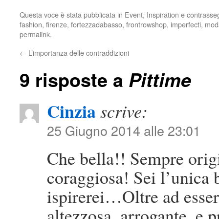
Questa voce è stata pubblicata in
Event
,
Inspiration
e contrasse
fashion
,
firenze
,
fortezzadabasso
,
frontrowshop
,
imperfecti
,
mod
permalink
.
←
L’importanza delle contraddizioni
9 risposte a
Pittime
Cinzia
scrive:
25 Giugno 2014 alle 23:01
Che bella!! Sempre origi
coraggiosa! Sei l’unica 
ispirerei…Oltre ad esser
altezzosa, arrogante, e 