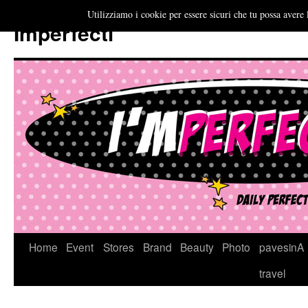
Utilizziamo i cookie per essere sicuri che tu possa avere 
Imperfecti
Vai
Home
Event
Stores
Brand
Beauty
Photo
pavesinA
al
travel
contenuto