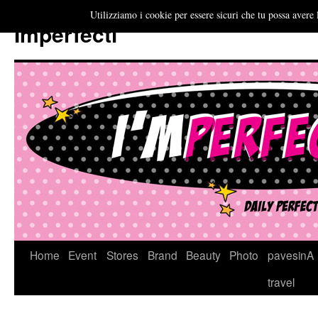
Utilizziamo i cookie per essere sicuri che tu possa avere 
Imperfecti
Vai
Home
Event
Stores
Brand
Beauty
Photo
pavesinA
al
travel
contenuto