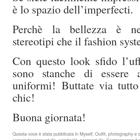
è lo spazio dell’imperfecti.
Perchè la bellezza è nel
stereotipi che il fashion sys
Con questo look sfido l’uf
sono stanche di essere a
uniformi! Buttate via tutto
chic!
Buona giornata!
Questa voce è stata pubblicata in
Myself
,
Outfit
,
photography
e c
comeindossareuntulle
,
paintjackt
,
passpartulle
. Contrassegna il