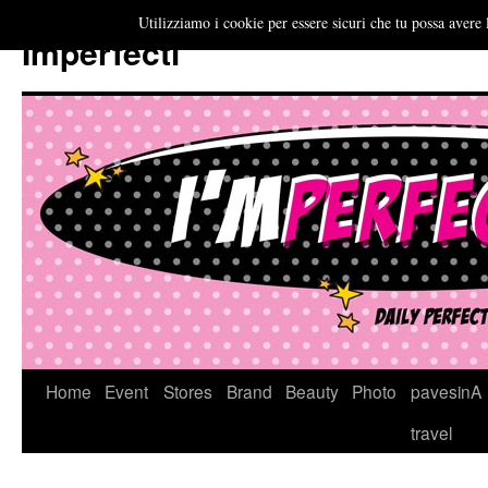
Utilizziamo i cookie per essere sicuri che tu possa avere 
Imperfecti
Vai
Home
Event
Stores
Brand
Beauty
Photo
pavesinA
al
travel
contenuto