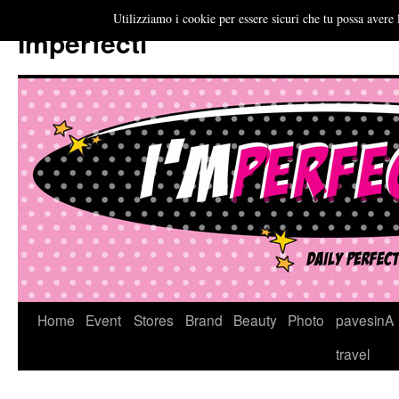
Utilizziamo i cookie per essere sicuri che tu possa avere 
Imperfecti
Vai
Home
Event
Stores
Brand
Beauty
Photo
pavesinA
al
travel
contenuto