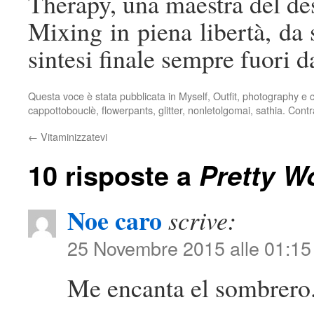
Therapy, una maestra del de
Mixing in piena libertà, da 
sintesi finale sempre fuori d
Questa voce è stata pubblicata in
Myself
,
Outfit
,
photography
e c
cappottobouclè
,
flowerpants
,
glitter
,
nonletolgomai
,
sathia
. Cont
←
Vitaminizzatevi
10 risposte a
Pretty 
Noe caro
scrive:
25 Novembre 2015 alle 01:15
Me encanta el sombrero