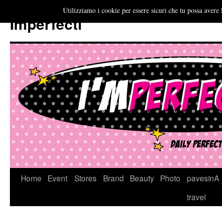
Utilizziamo i cookie per essere sicuri che tu possa avere 
Imperfecti
Vai
Home
Event
Stores
Brand
Beauty
Photo
pavesinA
al
travel
contenuto