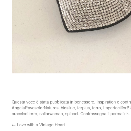
Questa voce è stata pubblicata in
benessere
,
Inspiration
e contr
AngelaPaveseforNatures
,
biosline
,
ferplus
,
ferro
,
ImperfectiforB
bracciodiferro
,
sailorwoman
,
spinaci
. Contrassegna il
permalink
.
←
Love with a Vintage Heart