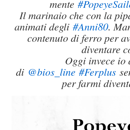
mente
#PopeyeSai
Il marinaio che con la pip
animati degli
#Anni80
. Man
contenuto di ferro per a
diventare c
Oggi invece io 
di
@bios_line
#Ferplus
sen
per farmi diven