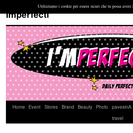
Utilizziamo i cookie per essere sicuri che tu possa avere 
Imperfecti
Vai
Home
Event
Stores
Brand
Beauty
Photo
pavesinA
al
travel
contenuto