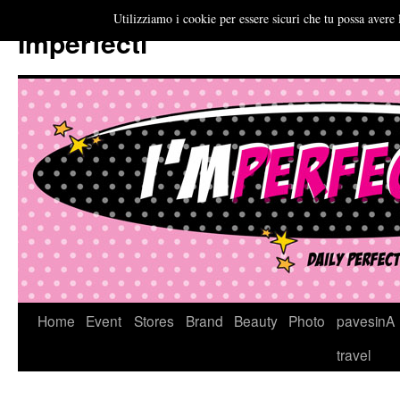
Utilizziamo i cookie per essere sicuri che tu possa avere 
Imperfecti
Vai
Home
Event
Stores
Brand
Beauty
Photo
pavesinA
al
travel
contenuto