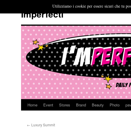
Utilizziamo i cookie per essere sicuri che tu pos
Imperfecti
Home
Event
Stores
Brand
Beauty
Photo
pav
Vai
al
←
Luxury Summit
contenuto