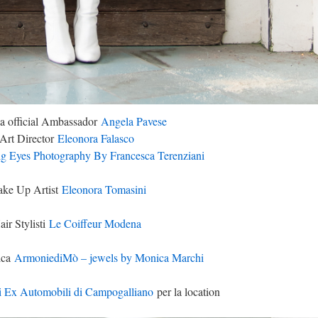
ia official Ambassador
Angela Pavese
Art Director
Eleonora Falasco
g Eyes Photography By Francesca Terenziani
ke Up Artist
Eleonora Tomasini
air Stylisti
Le Coiffeur Modena
ica
ArmoniediMò – jewels by Monica Marchi
i Ex Automobili di Campogalliano
per la location