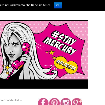
sito noi assumiamo che tu ne sia felice.
Ok
co Confidential
→