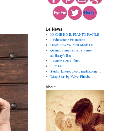
Le News
IO CHE HO IL PIANTO FACILE
L’Educazione Finanziaria
Detox LoveYourSelf Mode On
Quando siamo andati a pranzo
all’Harry’s Bar
Il Potere Dell’Olfatto
Burn Out
Studio, lavoro, gioco, meditazione…
Wrap Skirt by Velvet Phoebé
About