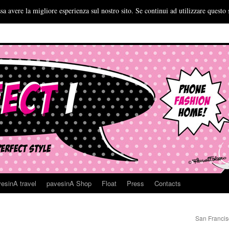
sa avere la migliore esperienza sul nostro sito. Se continui ad utilizzare questo 
esinA travel
pavesinA Shop
Float
Press
Contacts
San Francis