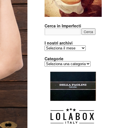
Cerca in Imperfecti
I nostri archivi
I
nostri
archivi
Categorie
Categorie