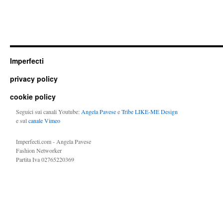
Imperfecti
privacy policy
cookie policy
Seguici sui canali Youtube:
Angela Pavese
e
Tribe LIKE-ME Design
e sul
canale Vimeo
Imperfecti.com - Angela Pavese
Fashion Networker
Partita Iva 02765220369