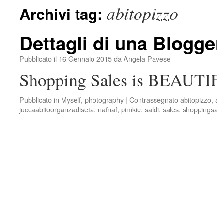
abitopizzo
Archivi tag:
Dettagli di una Blogge
Pubblicato il
16 Gennaio 2015
da
Angela Pavese
Shopping Sales is BEAUTI
Pubblicato in
Myself
,
photography
|
Contrassegnato
abitopizzo
,
juccaabitoorganzadiseta
,
nafnaf
,
pimkie
,
saldi
,
sales
,
shoppingsa