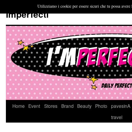
Utilizziamo i cookie per essere sicuri che tu possa avere 
Imperfecti
Vai
Home
Event
Stores
Brand
Beauty
Photo
pavesinA
al
travel
contenuto