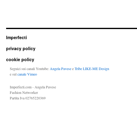
Imperfecti
privacy policy
cookie policy
Seguici sui canali Youtube:
Angela Pavese
e
Tribe LIKE-ME Design
e sul
canale Vimeo
Imperfecti.com - Angela Pavese
Fashion Networker
Partita Iva 02765220369