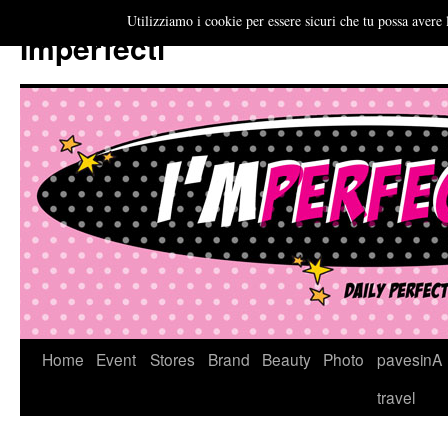
Utilizziamo i cookie per essere sicuri che tu possa avere 
Imperfecti
Vai
Home
Event
Stores
Brand
Beauty
Photo
pavesinA
al
travel
contenuto