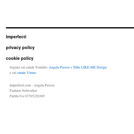
Imperfecti
privacy policy
cookie policy
Seguici sui canali Youtube:
Angela Pavese
e
Tribe LIKE-ME Design
e sul
canale Vimeo
Imperfecti.com - Angela Pavese
Fashion Networker
Partita Iva 02765220369