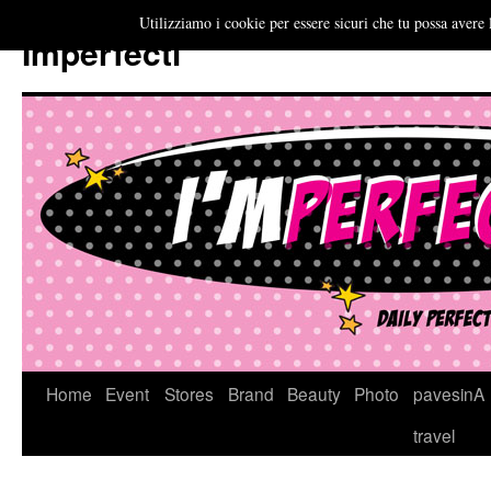
Utilizziamo i cookie per essere sicuri che tu possa avere 
Imperfecti
Vai
Home
Event
Stores
Brand
Beauty
Photo
pavesinA
al
travel
contenuto