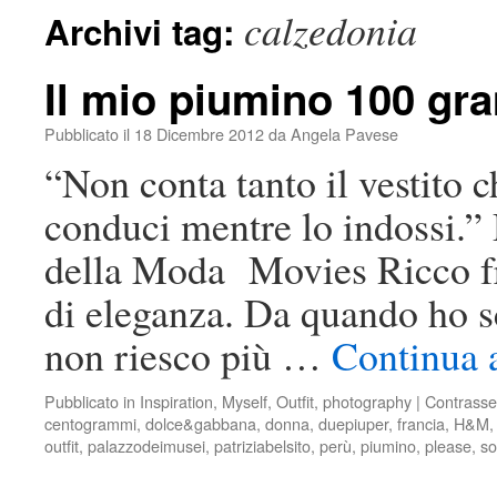
calzedonia
Archivi tag:
Il mio piumino 100 gr
Pubblicato il
18 Dicembre 2012
da
Angela Pavese
“Non conta tanto il vestito c
conduci mentre lo indossi.”
della Moda Movies Ricco fr
di eleganza. Da quando ho s
non riesco più …
Continua 
Pubblicato in
Inspiration
,
Myself
,
Outfit
,
photography
|
Contrasse
centogrammi
,
dolce&gabbana
,
donna
,
duepiuper
,
francia
,
H&M
outfit
,
palazzodeimusei
,
patriziabelsito
,
perù
,
piumino
,
please
,
so