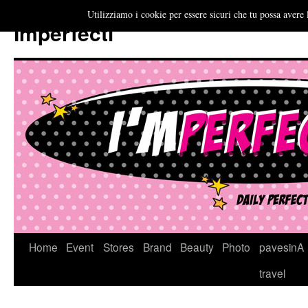
Utilizziamo i cookie per essere sicuri che tu possa avere 
Imperfecti
Vai
Home
Event
Stores
Brand
Beauty
Photo
pavesinA
al
travel
contenuto