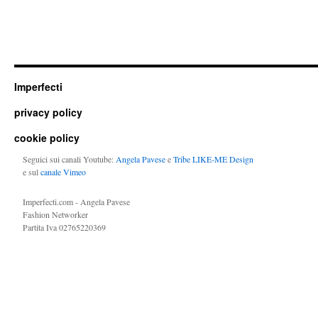
Imperfecti
privacy policy
cookie policy
Seguici sui canali Youtube:
Angela Pavese
e
Tribe LIKE-ME Design
e sul
canale Vimeo
Imperfecti.com - Angela Pavese
Fashion Networker
Partita Iva 02765220369