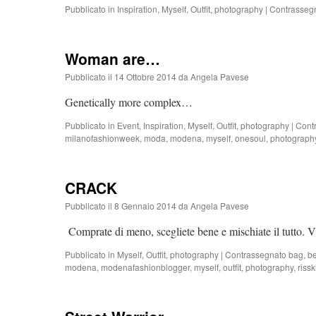
Pubblicato in
Inspiration
,
Myself
,
Outfit
,
photography
|
Contrasseg
Woman are…
Pubblicato il
14 Ottobre 2014
da
Angela Pavese
Genetically more complex…
Pubblicato in
Event
,
Inspiration
,
Myself
,
Outfit
,
photography
|
Cont
milanofashionweek
,
moda
,
modena
,
myself
,
onesoul
,
photograph
CRACK
Pubblicato il
8 Gennaio 2014
da
Angela Pavese
Comprate di meno, scegliete bene e mischiate il tutto
Pubblicato in
Myself
,
Outfit
,
photography
|
Contrassegnato
bag
,
be
modena
,
modenafashionblogger
,
myself
,
outfit
,
photography
,
rissk