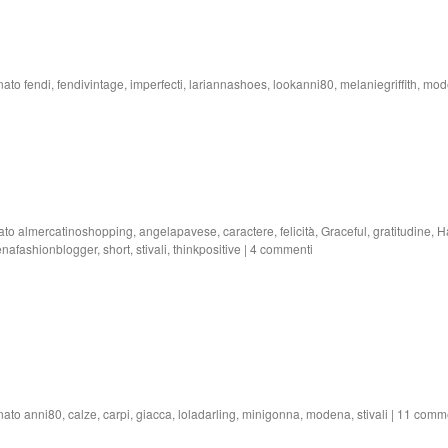
nato
fendi
,
fendivintage
,
imperfecti
,
lariannashoes
,
lookanni80
,
melaniegriffith
,
mod
ato
almercatinoshopping
,
angelapavese
,
caractere
,
felicità
,
Graceful
,
gratitudine
,
H
nafashionblogger
,
short
,
stivali
,
thinkpositive
|
4 commenti
nato
anni80
,
calze
,
carpi
,
giacca
,
loladarling
,
minigonna
,
modena
,
stivali
|
11 comme