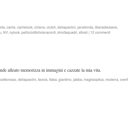
ella
,
carrie
,
carrielook
,
ciriana
,
clutch
,
dellapaolini
,
janefonda
,
liberadiessere
,
u
,
NY
,
nylook
,
pellicciottolivianaconti
,
shortaquadri
,
stivali
|
12 commenti
rande alleato memorizza in immagini e cazzate la mia vita.
cettorosso
,
dellapaolini
,
favola
,
fiaba
,
giardino
,
jabba
,
magliaoptica
,
modena
,
over