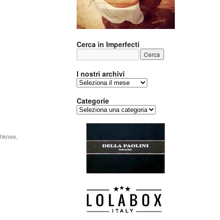
Cerca in Imperfecti
I nostri archivi
I
nostri
archivi
Categorie
Categorie
thknee
,