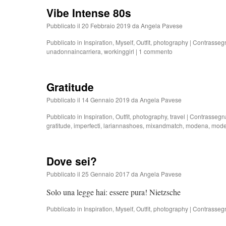
Vibe Intense 80s
Pubblicato il
20 Febbraio 2019
da
Angela Pavese
Pubblicato in
Inspiration
,
Myself
,
Outfit
,
photography
|
Contrasseg
unadonnaincarriera
,
workinggirl
|
1 commento
Gratitude
Pubblicato il
14 Gennaio 2019
da
Angela Pavese
Pubblicato in
Inspiration
,
Outfit
,
photography
,
travel
|
Contrassegn
gratitude
,
imperfecti
,
lariannashoes
,
mixandmatch
,
modena
,
mode
Dove sei?
Pubblicato il
25 Gennaio 2017
da
Angela Pavese
Solo una legge hai: essere pura! Nietzsche
Pubblicato in
Inspiration
,
Myself
,
Outfit
,
photography
|
Contrasseg