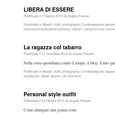
LIBERA DI ESSERE
Pubblicato il
17 Marzo 2015
da
Angela Pavese
Pubblicato in
Myself
,
Outfit
,
photography
|
Contrassegnato
barbar
livianaconti.camiciabiancaciriana
,
marilyn
,
marilynmonroe
,
miumi
La ragazza col tabarro
Pubblicato il
11 Dicembre 2014
da
Angela Pavese
Nella corsa quotidiana contro il tempo, il blog, il mio g
Pubblicato in
Myself
,
Outfit
,
photography
|
Contrassegnato
cappuc
scaldacollo
,
stivali
,
tabarro
|
36 commenti
Personal style outfit
Pubblicato il
23 Ottobre 2014
da
Angela Pavese
Come allungare una gonna corta