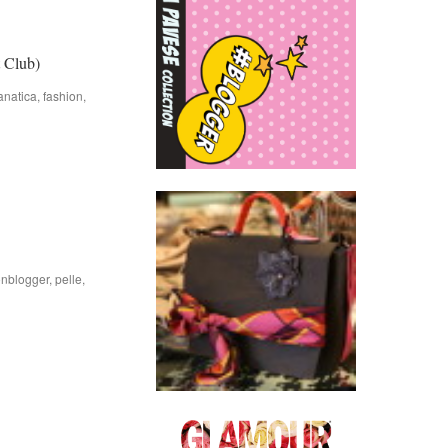
ht Club)
anatica
,
fashion
,
nblogger
,
pelle
,