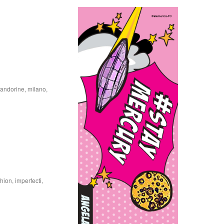
pandorine
,
milano
,
shion
,
imperfecti
,