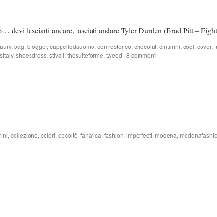
to… devi lasciarti andare, lasciati andare Tyler Durden (Brad Pitt – Fig
aury
,
bag
,
blogger
,
cappellodauomo
,
centrostorico
,
chocolat
,
cinturini
,
cool
,
cover
,
f
italy
,
shoesdress
,
stivali
,
thesuiteforme
,
tweed
|
8 commenti
rini
,
collezione
,
colori
,
decoltè
,
fanatica
,
fashion
,
imperfecti
,
modena
,
modenafashio