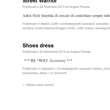
Street Warrior
Pubblicato il
22 Dicembre 2013
da
Angela Pavese
Aifon Style Smettila di cercare di controllare sempre tut
Pubblicato in
Myself
,
Outfit
|
Contrassegnato
accessori
,
animalier
,
modena
,
modenafashionblogger
,
motivi
,
outfit
,
scarpe
,
severegusts
Shoes dress
Pubblicato il
23 Novembre 2013
da
Angela Pavese
*** BE *WHY Accessory ***
Pubblicato in
Inspiration
|
Contrassegnato
accessori
,
bewhy
,
cintu
shoesdress
,
stivali
|
13 commenti
←
Articoli meno recenti