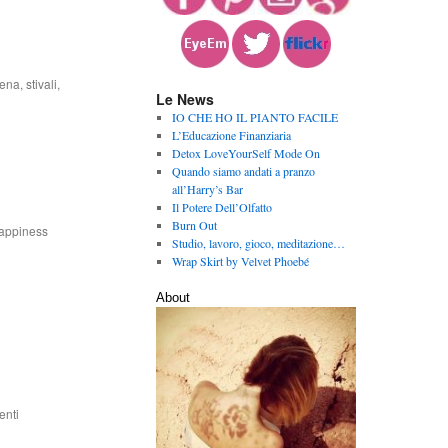
ena
,
stivali
,
Le News
IO CHE HO IL PIANTO FACILE
L’Educazione Finanziaria
Detox LoveYourSelf Mode On
Quando siamo andati a pranzo
all’Harry’s Bar
Il Potere Dell’Olfatto
Burn Out
appiness
Studio, lavoro, gioco, meditazione…
Wrap Skirt by Velvet Phoebé
About
nti