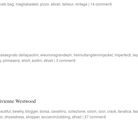
nato
bag
,
magliabasket
,
pizzo
,
stivali
,
tailleur
,
vintage
|
14 commenti
rassegnato
dellapaolini
,
eleonoragrandeph
,
helmutlangdenimjacket
,
imperfecti
,
le
y
,
primasera
,
short
,
sodini
,
stivali
|
3 commenti
. Vivienne Westwood
autiful
,
bewhy
,
blogger
,
borsa
,
cavallino
,
collezione
,
colori
,
cool
,
crack
,
fanatica
,
fa
io
,
shoesdress
,
shopper
,
souvenirclubbing
,
stivali
|
37 commenti