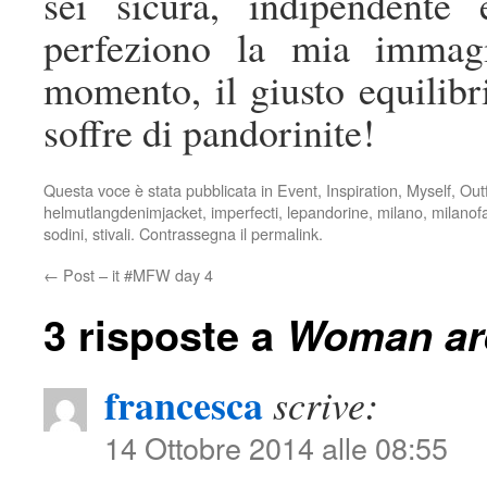
sei sicura, indipendente
perfeziono la mia immag
momento, il giusto equilibri
soffre di pandorinite!
Questa voce è stata pubblicata in
Event
,
Inspiration
,
Myself
,
Outf
helmutlangdenimjacket
,
imperfecti
,
lepandorine
,
milano
,
milanof
sodini
,
stivali
. Contrassegna il
permalink
.
←
Post – it #MFW day 4
3 risposte a
Woman a
francesca
scrive:
14 Ottobre 2014 alle 08:55