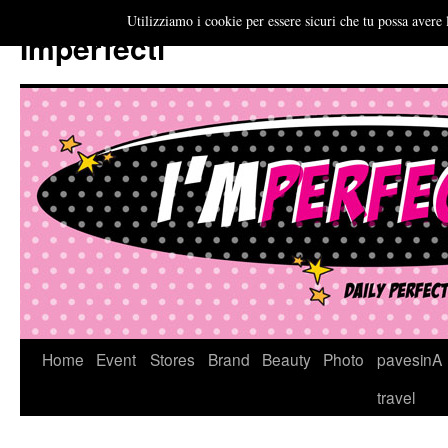
Utilizziamo i cookie per essere sicuri che tu possa avere 
Imperfecti
Vai
Home
Event
Stores
Brand
Beauty
Photo
pavesinA
al
travel
contenuto