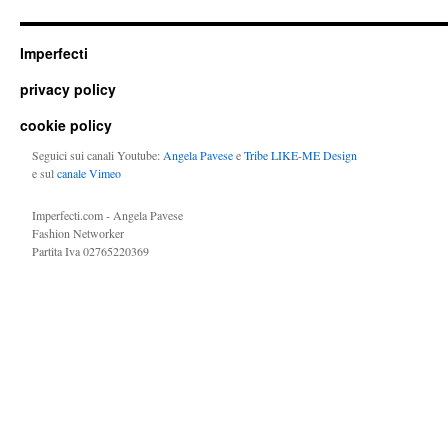
Imperfecti
privacy policy
cookie policy
Seguici sui canali Youtube:
Angela Pavese
e
Tribe LIKE-ME Design
e sul
canale Vimeo
Imperfecti.com - Angela Pavese
Fashion Networker
Partita Iva 02765220369