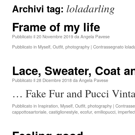
loladarling
Archivi tag:
Frame of my life
Pubblicato il
20 Novembre 2019
da
Angela Pavese
Pubblicato in
Myself
,
Outfit
,
photography
|
Contrassegnato
lolad
Lace, Sweater, Coat 
Pubblicato il
28 Dicembre 2018
da
Angela Pavese
… Fake Fur and Pucci Vint
Pubblicato in
Inspiration
,
Myself
,
Outfit
,
photography
|
Contrasse
cappottosartoriale
,
castiglionestyle
,
ecofur
,
emiliopucci
,
imperfect