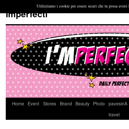
Utilizziamo i cookie per essere sicuri che tu possa avere 
Imperfecti
Vai
Home
Event
Stores
Brand
Beauty
Photo
pavesinA
al
travel
contenuto