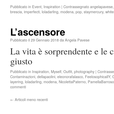
Pubblicato in
Event
,
Inspiration
|
Contrassegnato
angelapavese
brescia
,
imperfecti
,
loladarling
,
modena
,
pop
,
staymercury
,
white
L’ascensore
Pubblicato il
29 Gennaio 2018
da
Angela Pavese
La vita è sorprendente e le
giusto
Pubblicato in
Inspiration
,
Myself
,
Outfit
,
photography
|
Contrasse
Contaminazioni
,
dellapaolini
,
eleonorafalasco
,
FeelosophicallY
,
layering
,
loladarling
,
modena
,
NicolettaPaterno
,
PamellaBarroso
commenti
←
Articoli meno recenti