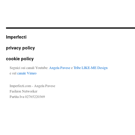
Imperfecti
privacy policy
cookie policy
Seguici sui canali Youtube:
Angela Pavese
e
Tribe LIKE-ME Design
e sul
canale Vimeo
Imperfecti.com - Angela Pavese
Fashion Networker
Partita Iva 02765220369