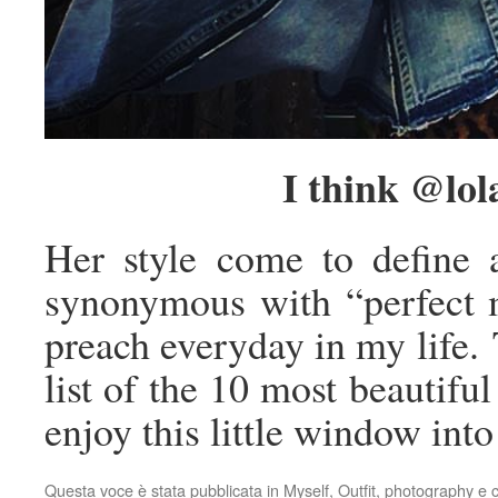
I think @lol
Her style come to define 
synonymous with “perfect m
preach everyday in my life. T
list of the 10 most beautiful
enjoy this little window int
Questa voce è stata pubblicata in
Myself
,
Outfit
,
photography
e c