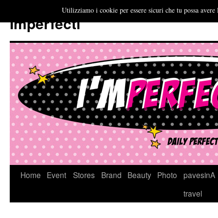
Utilizziamo i cookie per essere sicuri che tu possa avere 
Imperfecti
Vai
Home
Event
Stores
Brand
Beauty
Photo
pavesinA
al
travel
contenuto