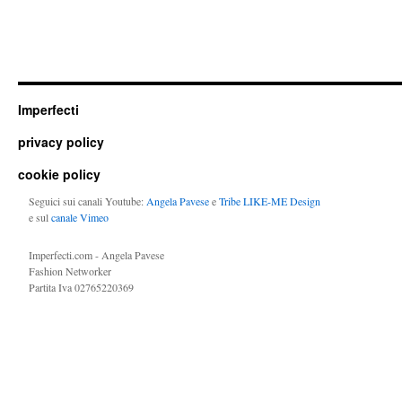
Imperfecti
privacy policy
cookie policy
Seguici sui canali Youtube:
Angela Pavese
e
Tribe LIKE-ME Design
e sul
canale Vimeo
Imperfecti.com - Angela Pavese
Fashion Networker
Partita Iva 02765220369