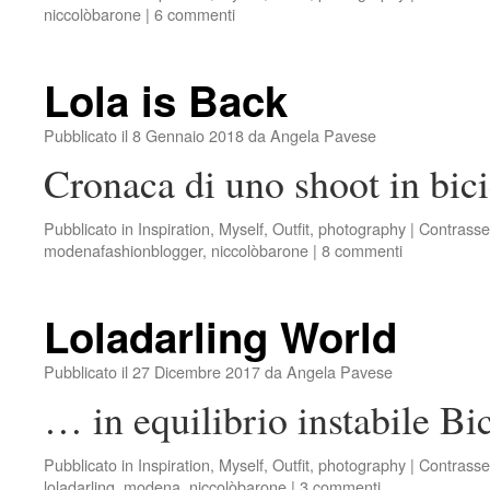
niccolòbarone
|
6 commenti
Lola is Back
Pubblicato il
8 Gennaio 2018
da
Angela Pavese
Cronaca di uno shoot in bicic
Pubblicato in
Inspiration
,
Myself
,
Outfit
,
photography
|
Contrasse
modenafashionblogger
,
niccolòbarone
|
8 commenti
Loladarling World
Pubblicato il
27 Dicembre 2017
da
Angela Pavese
… in equilibrio instabile Bi
Pubblicato in
Inspiration
,
Myself
,
Outfit
,
photography
|
Contrasse
loladarling
,
modena
,
niccolòbarone
|
3 commenti