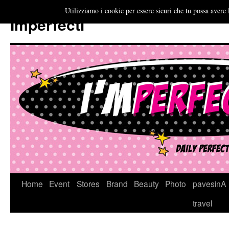
Utilizziamo i cookie per essere sicuri che tu possa avere 
Imperfecti
Vai
Home
Event
Stores
Brand
Beauty
Photo
pavesinA
al
travel
contenuto