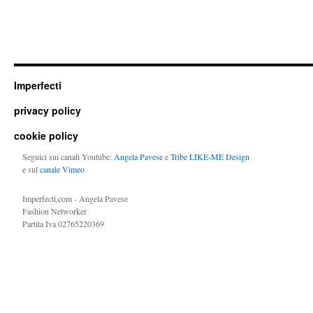
Imperfecti
privacy policy
cookie policy
Seguici sui canali Youtube:
Angela Pavese
e
Tribe LIKE-ME Design
e sul
canale Vimeo
Imperfecti.com - Angela Pavese
Fashion Networker
Partita Iva 02765220369