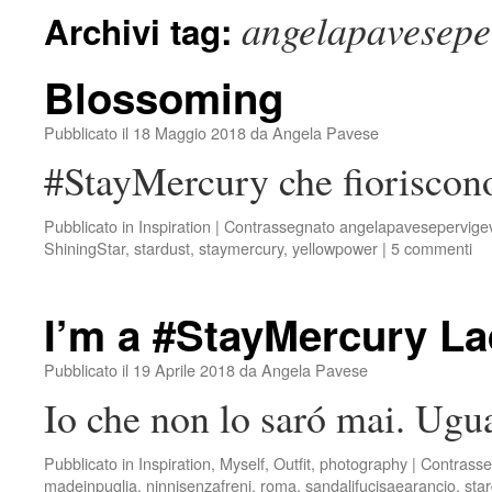
angelapavesepe
Archivi tag:
Blossoming
Pubblicato il
18 Maggio 2018
da
Angela Pavese
#StayMercury che fioriscon
Pubblicato in
Inspiration
|
Contrassegnato
angelapavesepervig
ShiningStar
,
stardust
,
staymercury
,
yellowpower
|
5 commenti
I’m a #StayMercury L
Pubblicato il
19 Aprile 2018
da
Angela Pavese
Io che non lo saró mai. Ugua
Pubblicato in
Inspiration
,
Myself
,
Outfit
,
photography
|
Contrasse
madeinpuglia
,
ninnisenzafreni
,
roma
,
sandalifucisaearancio
,
sta