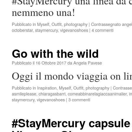
#StayMercury una linea da c
nemmeno una!
Pubblicato in
Myself
,
Outfit
,
photography
|
Contrassegnato
ange
octoberstar
,
staymercury
,
vigevanoshoes
|
4 commenti
Go with the wild
Pubblicato il
16 Ottobre 2017
da
Angela Pavese
Oggi il mondo viaggia on lin
Pubblicato in
Inspiration
,
Myself
,
Outfit
,
photography
|
Contrasse
asmileplease
,
chiaragasbarri
,
comeabbinarelagiaccaanimalier
,
i
staymercury
,
vigevanoshoes
|
3 commenti
#StayMercury capsule