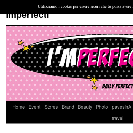
Utilizziamo i cookie per essere sicuri che tu possa avere 
Imperfecti
Vai
Home
Event
Stores
Brand
Beauty
Photo
pavesinA
al
travel
contenuto