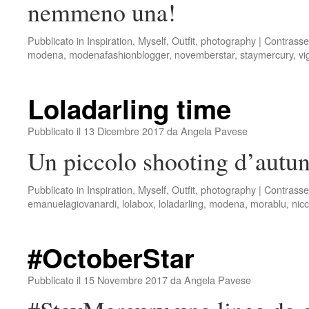
nemmeno una!
Pubblicato in
Inspiration
,
Myself
,
Outfit
,
photography
|
Contrasse
modena
,
modenafashionblogger
,
novemberstar
,
staymercury
,
vi
Loladarling time
Pubblicato il
13 Dicembre 2017
da
Angela Pavese
Un piccolo shooting d’autun
Pubblicato in
Inspiration
,
Myself
,
Outfit
,
photography
|
Contrasse
emanuelagiovanardi
,
lolabox
,
loladarling
,
modena
,
morablu
,
nic
#OctoberStar
Pubblicato il
15 Novembre 2017
da
Angela Pavese