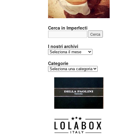
Cerca in Imperfecti
I nostri archivi
I
nostri
archivi
Categorie
Categorie