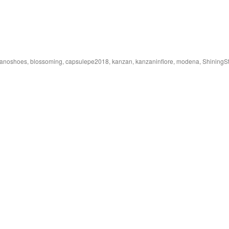
vanoshoes
,
blossoming
,
capsulepe2018
,
kanzan
,
kanzaninfiore
,
modena
,
ShiningSt