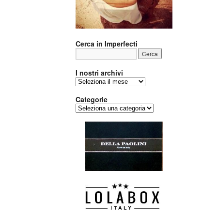
Cerca in Imperfecti
I nostri archivi
I
nostri
archivi
Categorie
Categorie