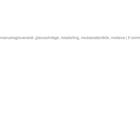
emanuelagiovanardi
,
giaccavintage
,
loladarling
,
modasostenibile
,
modena
|
5 comm