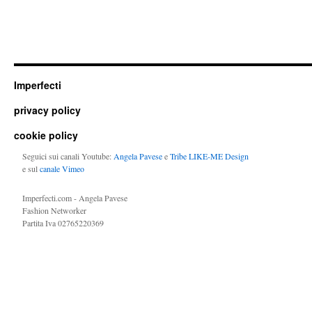
Imperfecti
privacy policy
cookie policy
Seguici sui canali Youtube:
Angela Pavese
e
Tribe LIKE-ME Design
e sul
canale Vimeo
Imperfecti.com - Angela Pavese
Fashion Networker
Partita Iva 02765220369