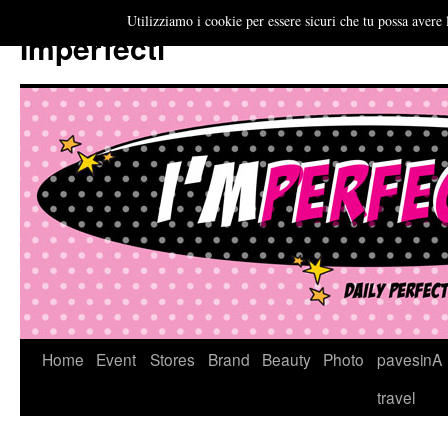
Utilizziamo i cookie per essere sicuri che tu possa avere 
Imperfecti
Vai
Home
Event
Stores
Brand
Beauty
Photo
pavesinA
al
travel
contenuto