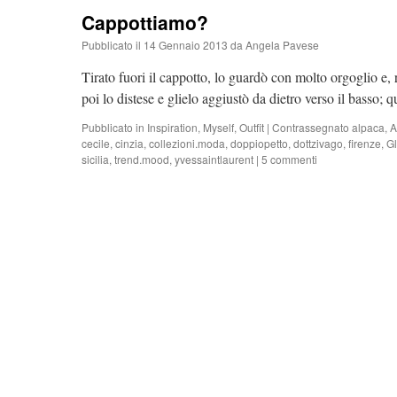
Cappottiamo?
Pubblicato il
14 Gennaio 2013
da
Angela Pavese
Tirato fuori il cappotto, lo guardò con molto orgoglio e
poi lo distese e glielo aggiustò da dietro verso il bass
Pubblicato in
Inspiration
,
Myself
,
Outfit
|
Contrassegnato
alpaca
,
A
cecile
,
cinzia
,
collezioni.moda
,
doppiopetto
,
dottzivago
,
firenze
,
G
sicilia
,
trend.mood
,
yvessaintlaurent
|
5 commenti