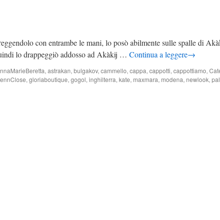
, reggendolo con entrambe le mani, lo posò abilmente sulle spalle di Ak
o; quindi lo drappeggiò addosso ad Akàkij …
Continua a leggere
→
nnaMarieBeretta
,
astrakan
,
bulgakov
,
cammello
,
cappa
,
cappotti
,
cappottiamo
,
Cat
lennClose
,
gloriaboutique
,
gogol
,
inghilterra
,
kate
,
maxmara
,
modena
,
newlook
,
pa