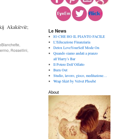
àkij Akakièviè;
Le News
IO CHE HO IL PIANTO FACILE
L’Educazione Finanziaria
eBlanchette
,
Detox LoveYourSelf Mode On
lermo
,
Rossellini
,
Quando siamo andati a pranzo
all’Harry’s Bar
Il Potere Dell’Olfatto
Burn Out
Studio, lavoro, gioco, meditazione…
Wrap Skirt by Velvet Phoebé
About