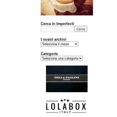
Cerca in Imperfecti
I nostri archivi
I
nostri
archivi
Categorie
Categorie