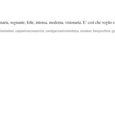
aria, sognante, folle, intensa, moderna, visionaria. E’ così che voglio 
leelasteel
,
cappelloaccessorize
,
cardigancashmerefelpa
,
elasteel
,
freeyourtime
,
g