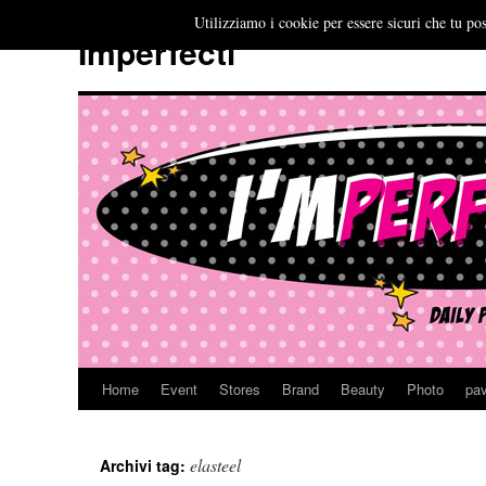
Utilizziamo i cookie per essere sicuri che tu pos
Imperfecti
Home
Event
Stores
Brand
Beauty
Photo
pav
Vai
al
elasteel
Archivi tag:
contenuto