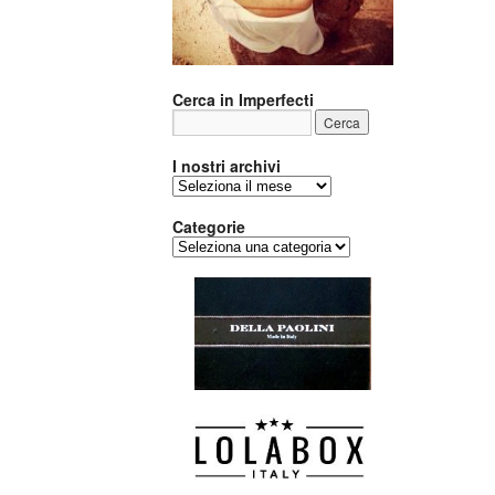
Cerca in Imperfecti
I nostri archivi
I
nostri
archivi
Categorie
Categorie