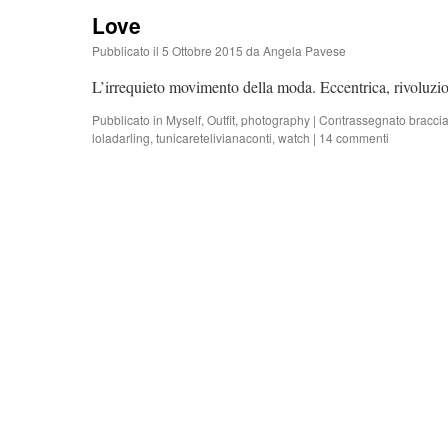
Love
Pubblicato il
5 Ottobre 2015
da
Angela Pavese
L’irrequieto movimento della moda. Eccentrica, rivoluzion
Pubblicato in
Myself
,
Outfit
,
photography
|
Contrassegnato
braccia
loladarling
,
tunicaretelivianaconti
,
watch
|
14 commenti