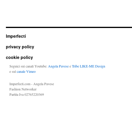
Imperfecti
privacy policy
cookie policy
Seguici sui canali Youtube:
Angela Pavese
e
Tribe LIKE-ME Design
e sul
canale Vimeo
Imperfecti.com - Angela Pavese
Fashion Networker
Partita Iva 02765220369