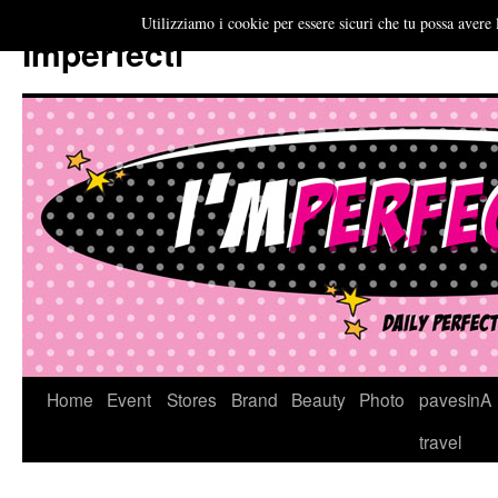
Utilizziamo i cookie per essere sicuri che tu possa avere 
Imperfecti
Vai
Home
Event
Stores
Brand
Beauty
Photo
pavesinA
al
travel
contenuto