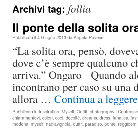
follia
Archivi tag:
Il ponte della solita or
Pubblicato il
4 Giugno 2013
da
Angela Pavese
“La solita ora, pensò, dovev
dove c’è sempre qualcuno ch
arriva.” Ongaro Quando alcun
incontrano per caso su una d
allora …
Continua a leggere
Pubblicato in
Inspiration
,
Myself
,
Outfit
,
photography
|
Contrasse
chiaramantovi
,
colori
,
cool
,
decoltè
,
dreams
,
dress
,
fanatica
,
fas
modena
,
myself
,
nadiavignola
,
outfit
,
paradiso
,
ponte
,
reggioemil