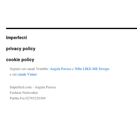
Imperfecti
privacy policy
cookie policy
Seguici sui canali Youtube:
Angela Pavese
e
Tribe LIKE-ME Design
e sul
canale Vimeo
Imperfecti.com - Angela Pavese
Fashion Networker
Partita Iva 02765220369