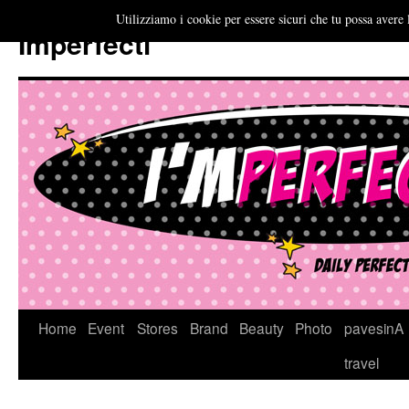
Utilizziamo i cookie per essere sicuri che tu possa avere 
Imperfecti
Vai
Home
Event
Stores
Brand
Beauty
Photo
pavesinA
al
travel
contenuto