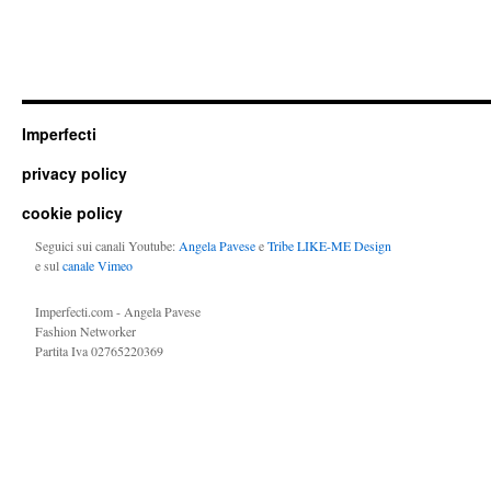
Imperfecti
privacy policy
cookie policy
Seguici sui canali Youtube:
Angela Pavese
e
Tribe LIKE-ME Design
e sul
canale Vimeo
Imperfecti.com - Angela Pavese
Fashion Networker
Partita Iva 02765220369