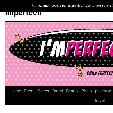
Utilizziamo i cookie per essere sicuri che tu possa avere 
Imperfecti
Vai
Home
Event
Stores
Brand
Beauty
Photo
pavesinA
al
travel
contenuto