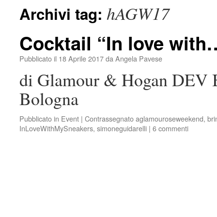
hAGW17
Archivi tag:
Cocktail “In love wit
Pubblicato il
18 Aprile 2017
da
Angela Pavese
di Glamour & Hogan DEV Bo
Bologna
Pubblicato in
Event
|
Contrassegnato
aglamouroseweekend
,
br
InLoveWithMySneakers
,
simoneguidarelli
|
6 commenti