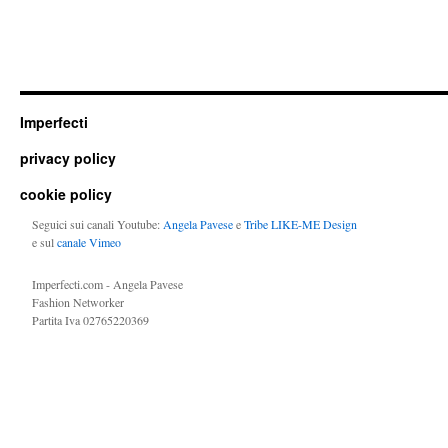
Imperfecti
privacy policy
cookie policy
Seguici sui canali Youtube:
Angela Pavese
e
Tribe LIKE-ME Design
e sul
canale Vimeo
Imperfecti.com - Angela Pavese
Fashion Networker
Partita Iva 02765220369