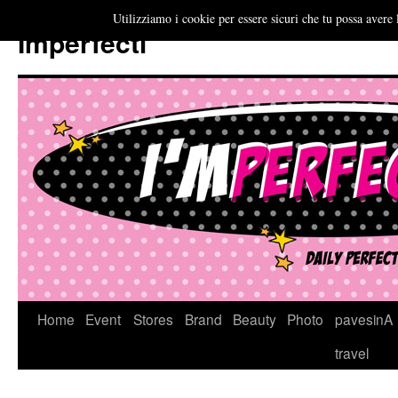
Utilizziamo i cookie per essere sicuri che tu possa avere 
Imperfecti
Vai
Home
Event
Stores
Brand
Beauty
Photo
pavesinA
al
travel
contenuto