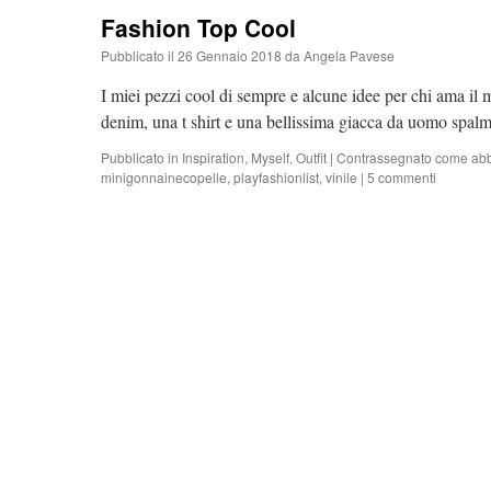
Fashion Top Cool
Pubblicato il
26 Gennaio 2018
da
Angela Pavese
I miei pezzi cool di sempre e alcune idee per chi ama il
denim, una t shirt e una bellissima giacca da uomo spa
Pubblicato in
Inspiration
,
Myself
,
Outfit
|
Contrassegnato
come abbi
minigonnainecopelle
,
playfashionlist
,
vinile
|
5 commenti