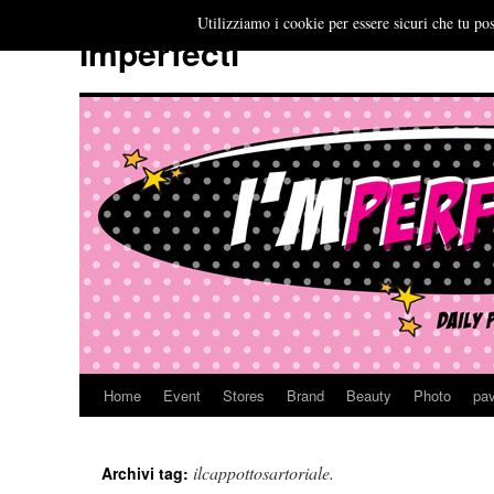
Utilizziamo i cookie per essere sicuri che tu pos
Imperfecti
Home
Event
Stores
Brand
Beauty
Photo
pav
Vai
al
ilcappottosartoriale.
Archivi tag:
contenuto