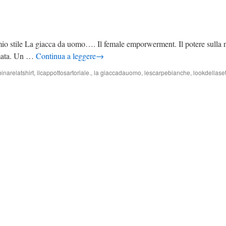
 mio stile La giacca da uomo…. Il female emporwerment. Il potere sulla 
lmata. Un …
Continua a leggere
→
narelatshirt
,
ilcappottosartoriale.
,
la giaccadauomo
,
lescarpebianche
,
lookdellase