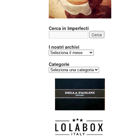
Cerca in Imperfecti
I nostri archivi
I
nostri
archivi
Categorie
Categorie