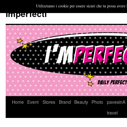
Utilizziamo i cookie per essere sicuri che tu possa avere 
Imperfecti
Vai
Home
Event
Stores
Brand
Beauty
Photo
pavesinA
al
travel
contenuto