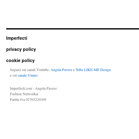
Imperfecti
privacy policy
cookie policy
Seguici sui canali Youtube:
Angela Pavese
e
Tribe LIKE-ME Design
e sul
canale Vimeo
Imperfecti.com - Angela Pavese
Fashion Networker
Partita Iva 02765220369