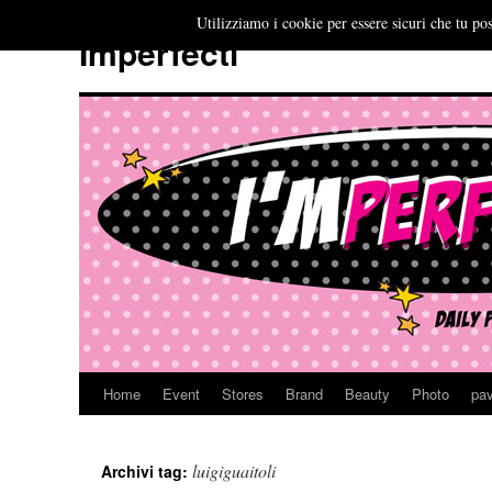
Utilizziamo i cookie per essere sicuri che tu pos
Imperfecti
Home
Event
Stores
Brand
Beauty
Photo
pav
Vai
al
luigiguaitoli
Archivi tag:
contenuto