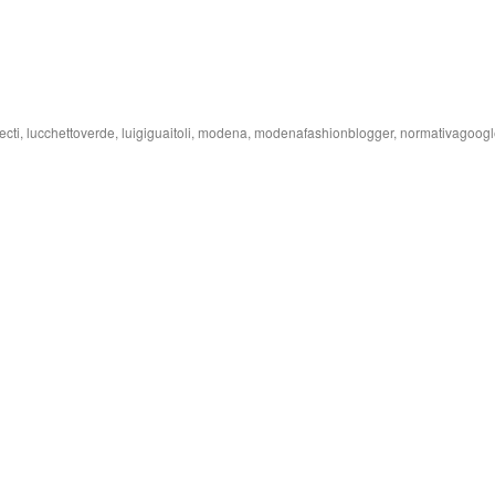
ecti
,
lucchettoverde
,
luigiguaitoli
,
modena
,
modenafashionblogger
,
normativagoogl