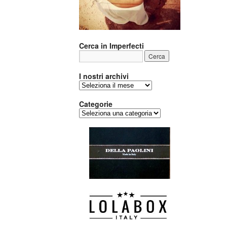
Cerca in Imperfecti
I nostri archivi
I
nostri
archivi
Categorie
Categorie