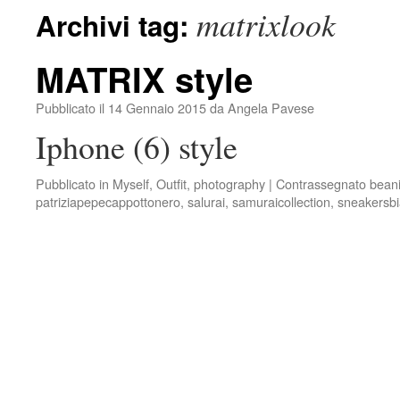
matrixlook
Archivi tag:
MATRIX style
Pubblicato il
14 Gennaio 2015
da
Angela Pavese
Iphone (6) style
Pubblicato in
Myself
,
Outfit
,
photography
|
Contrassegnato
bean
patriziapepecappottonero
,
salurai
,
samuraicollection
,
sneakersb