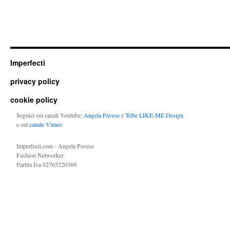
Imperfecti
privacy policy
cookie policy
Seguici sui canali Youtube:
Angela Pavese
e
Tribe LIKE-ME Design
e sul
canale Vimeo
Imperfecti.com - Angela Pavese
Fashion Networker
Partita Iva 02765220369