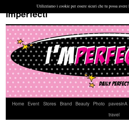
Utilizziamo i cookie per essere sicuri che tu possa avere 
Imperfecti
Vai
Home
Event
Stores
Brand
Beauty
Photo
pavesinA
al
travel
contenuto