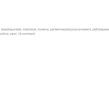
,
felpatrapuntata
,
matrixlook
,
modena
,
pantalonepalazzoconsneakers
,
patriziapep
collina
,
zara
|
18 commenti