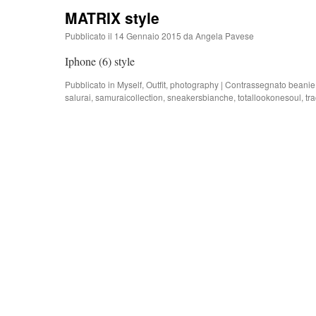
MATRIX style
Pubblicato il
14 Gennaio 2015
da
Angela Pavese
Iphone (6) style
Pubblicato in
Myself
,
Outfit
,
photography
|
Contrassegnato
beanie
salurai
,
samuraicollection
,
sneakersbianche
,
totallookonesoul
,
tra