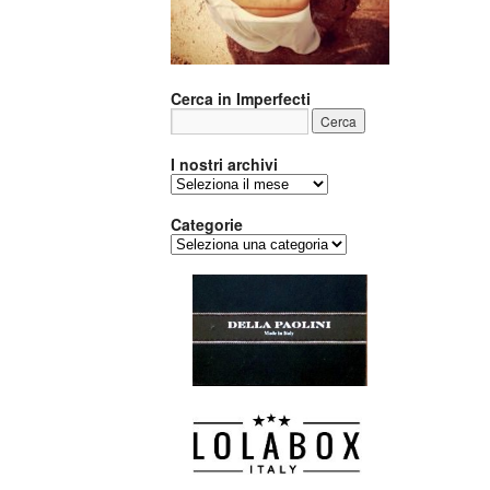
Cerca in Imperfecti
I nostri archivi
I
nostri
archivi
Categorie
Categorie