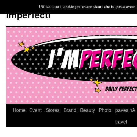
Utilizziamo i cookie per essere sicuri che tu possa avere 
Imperfecti
Vai
Home
Event
Stores
Brand
Beauty
Photo
pavesinA
al
travel
contenuto