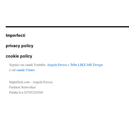
Imperfecti
privacy policy
cookie policy
Seguici sui canali Youtube:
Angela Pavese
e
Tribe LIKE-ME Design
e sul
canale Vimeo
Imperfecti.com - Angela Pavese
Fashion Networker
Partita Iva 02765220369