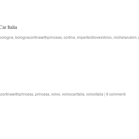
ar Italia
bologna
,
bolognacortinawithprincess
,
cortina
,
imperfectilovesVolvo
,
michelarubini
,
cortinawithprincess
,
princess
,
volvo
,
volvocaritalia
,
volvoitalia
|
9 commenti