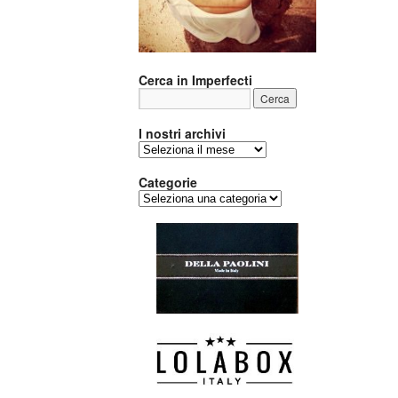
Cerca in Imperfecti
I nostri archivi
I
nostri
archivi
Categorie
Categorie