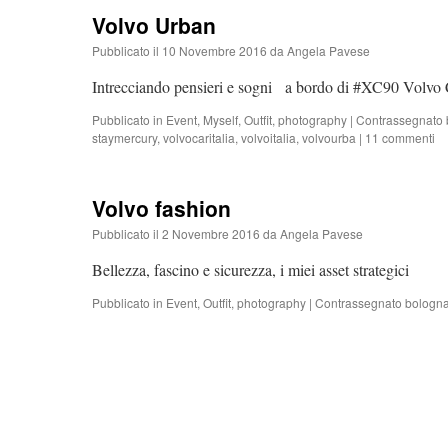
Volvo Urban
Pubblicato il
10 Novembre 2016
da
Angela Pavese
Intrecciando pensieri e sogni a bordo di #XC90 Volvo C
Pubblicato in
Event
,
Myself
,
Outfit
,
photography
|
Contrassegnato
staymercury
,
volvocaritalia
,
volvoitalia
,
volvourba
|
11 commenti
Volvo fashion
Pubblicato il
2 Novembre 2016
da
Angela Pavese
Bellezza, fascino e sicurezza, i miei asset strategici
Pubblicato in
Event
,
Outfit
,
photography
|
Contrassegnato
bologna