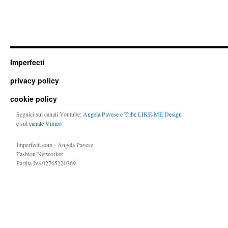
Imperfecti
privacy policy
cookie policy
Seguici sui canali Youtube:
Angela Pavese
e
Tribe LIKE-ME Design
e sul
canale Vimeo
Imperfecti.com - Angela Pavese
Fashion Networker
Partita Iva 02765220369