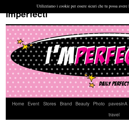
Utilizziamo i cookie per essere sicuri che tu possa avere 
Imperfecti
Vai
Home
Event
Stores
Brand
Beauty
Photo
pavesinA
al
travel
contenuto