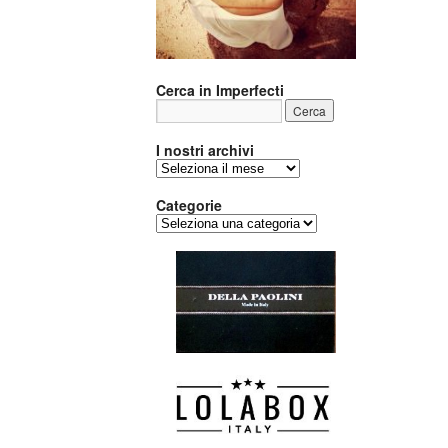
Cerca in Imperfecti
I nostri archivi
I
nostri
archivi
Categorie
Categorie