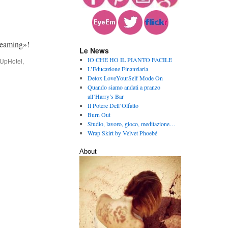
aming»!
Le News
IO CHE HO IL PIANTO FACILE
UpHotel
,
L’Educazione Finanziaria
Detox LoveYourSelf Mode On
Quando siamo andati a pranzo
all’Harry’s Bar
Il Potere Dell’Olfatto
Burn Out
Studio, lavoro, gioco, meditazione…
Wrap Skirt by Velvet Phoebé
About