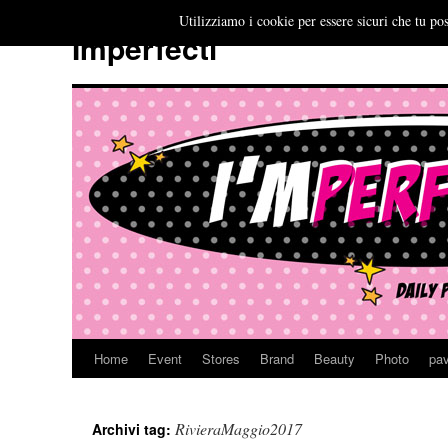
Utilizziamo i cookie per essere sicuri che tu pos
Imperfecti
Home
Event
Stores
Brand
Beauty
Photo
pav
Vai
al
RivieraMaggio2017
Archivi tag:
contenuto