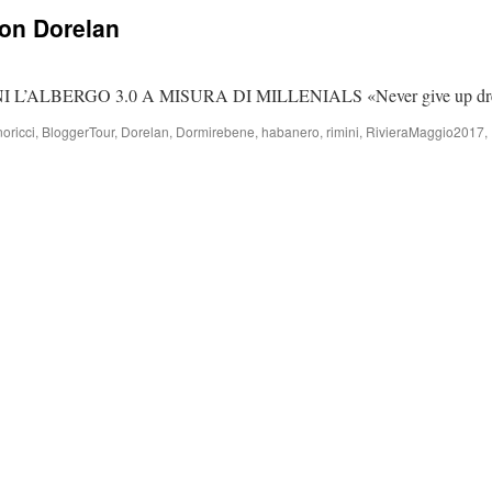
con Dorelan
ALBERGO 3.0 A MISURA DI MILLENIALS «Never give up dre
oricci
,
BloggerTour
,
Dorelan
,
Dormirebene
,
habanero
,
rimini
,
RivieraMaggio2017
,