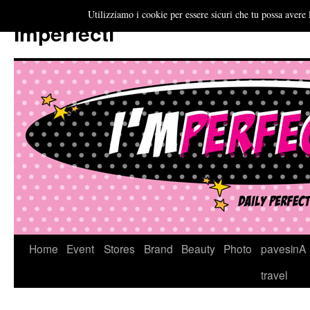
Utilizziamo i cookie per essere sicuri che tu possa avere 
Imperfecti
Vai
Home
Event
Stores
Brand
Beauty
Photo
pavesinA
al
travel
contenuto