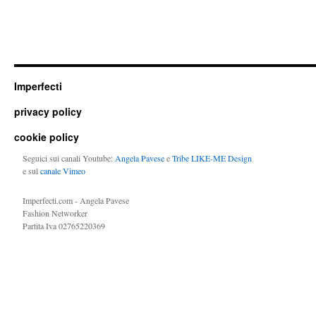
Imperfecti
privacy policy
cookie policy
Seguici sui canali Youtube:
Angela Pavese
e
Tribe LIKE-ME Design
e sul
canale Vimeo
Imperfecti.com - Angela Pavese
Fashion Networker
Partita Iva 02765220369