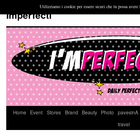
Utilizziamo i cookie per essere sicuri che tu possa avere 
Imperfecti
Vai
Home
Event
Stores
Brand
Beauty
Photo
pavesinA
al
travel
contenuto