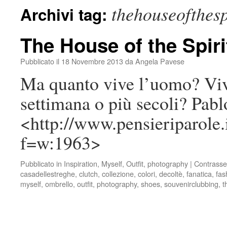
thehouseofthesp
Archivi tag:
The House of the Spiri
Pubblicato il
18 Novembre 2013
da
Angela Pavese
Ma quanto vive l’uomo? Viv
settimana o più secoli? Pab
<http://www.pensieriparole.
f=w:1963>
Pubblicato in
Inspiration
,
Myself
,
Outfit
,
photography
|
Contrasse
casadellestreghe
,
clutch
,
collezione
,
colori
,
decoltè
,
fanatica
,
fas
myself
,
ombrello
,
outfit
,
photography
,
shoes
,
souvenirclubbing
,
t