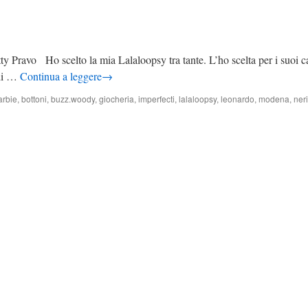
ty Pravo Ho scelto la mia Lalaloopsy tra tante. L’ho scelta per i suoi cap
odi …
Continua a leggere
→
arbie
,
bottoni
,
buzz.woody
,
giocheria
,
imperfecti
,
lalaloopsy
,
leonardo
,
modena
,
neri