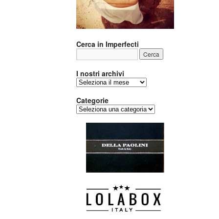
Cerca in Imperfecti
I nostri archivi
I
nostri
archivi
Categorie
Categorie