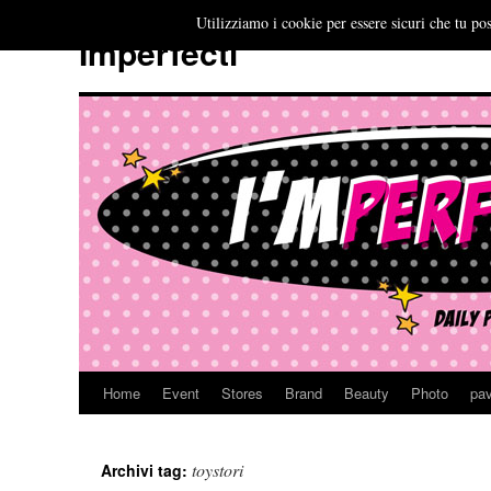
Utilizziamo i cookie per essere sicuri che tu pos
Imperfecti
Home
Event
Stores
Brand
Beauty
Photo
pav
Vai
al
toystori
Archivi tag:
contenuto