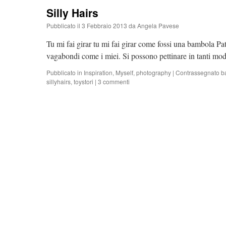
Silly Hairs
Pubblicato il
3 Febbraio 2013
da
Angela Pavese
Tu mi fai girar tu mi fai girar come fossi una bambola Pat
vagabondi come i miei. Si possono pettinare in tanti m
Pubblicato in
Inspiration
,
Myself
,
photography
|
Contrassegnato
b
sillyhairs
,
toystori
|
3 commenti