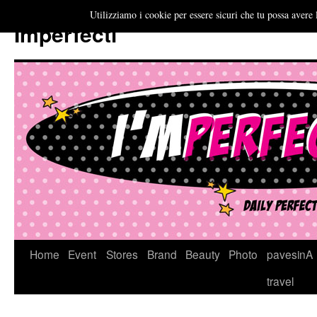
Utilizziamo i cookie per essere sicuri che tu possa avere 
Imperfecti
Vai
Home
Event
Stores
Brand
Beauty
Photo
pavesinA
al
travel
contenuto