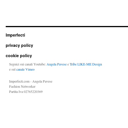
Imperfecti
privacy policy
cookie policy
Seguici sui canali Youtube:
Angela Pavese
e
Tribe LIKE-ME Design
e sul
canale Vimeo
Imperfecti.com - Angela Pavese
Fashion Networker
Partita Iva 02765220369