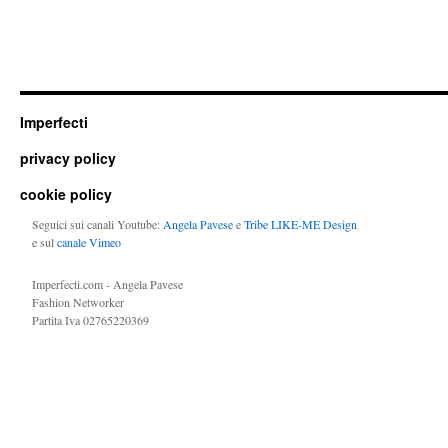
Imperfecti
privacy policy
cookie policy
Seguici sui canali Youtube:
Angela Pavese
e
Tribe LIKE-ME Design
e sul
canale Vimeo
Imperfecti.com - Angela Pavese
Fashion Networker
Partita Iva 02765220369