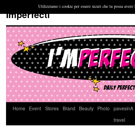
Utilizziamo i cookie per essere sicuri che tu possa avere 
Imperfecti
Vai
Home
Event
Stores
Brand
Beauty
Photo
pavesinA
al
travel
contenuto