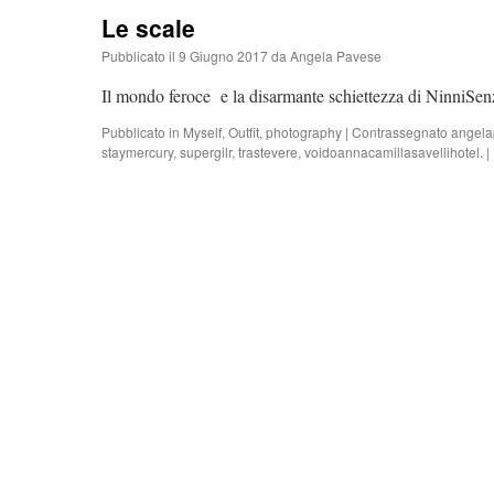
Le scale
Pubblicato il
9 Giugno 2017
da
Angela Pavese
Il mondo feroce e la disarmante schiettezza di NinniSen
Pubblicato in
Myself
,
Outfit
,
photography
|
Contrassegnato
angela
staymercury
,
supergilr
,
trastevere
,
voidoannacamillasavellihotel.
|