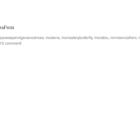
zaFreni
pavesepervigevanoshoes
,
modena
,
monsaterybutterfly
,
morablu
,
ninnisenzafreni
,
10 commenti