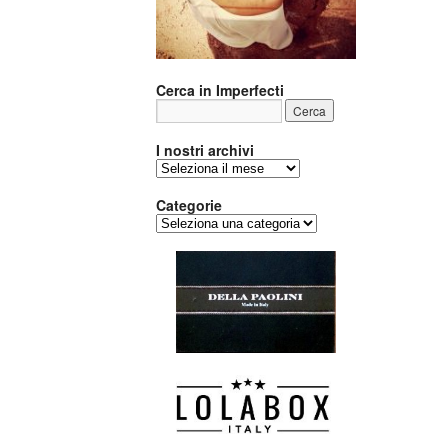
Cerca in Imperfecti
I nostri archivi
I
nostri
archivi
Categorie
Categorie