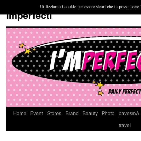
Utilizziamo i cookie per essere sicuri che tu possa avere 
Imperfecti
Vai
Home
Event
Stores
Brand
Beauty
Photo
pavesinA
al
travel
contenuto