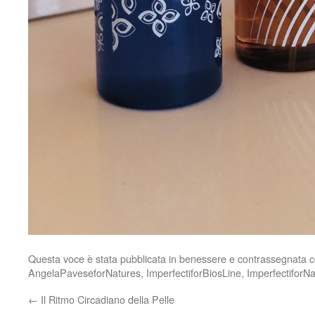
Questa voce è stata pubblicata in
benessere
e contrassegnata 
AngelaPaveseforNatures
,
ImperfectiforBiosLine
,
ImperfectiforN
←
Il Ritmo Circadiano della Pelle