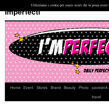
Utilizziamo i cookie per essere sicuri che tu possa avere 
Imperfecti
Vai
Home
Event
Stores
Brand
Beauty
Photo
pavesinA
al
travel
contenuto