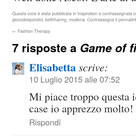
Questa voce è stata pubblicata in
Inspiration
e contrassegnata 
giocodeiquindici
,
keithharing
,
modena
. Contrassegna il
permalin
←
Fashion Therapy
7 risposte a
Game of f
Elisabetta
scrive:
10 Luglio 2015 alle 07:52
Mi piace troppo questa id
case io apprezzo molto! 
Rispondi