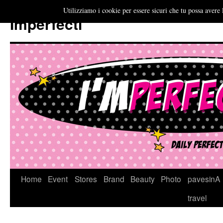
Utilizziamo i cookie per essere sicuri che tu possa avere 
Imperfecti
Vai
Home
Event
Stores
Brand
Beauty
Photo
pavesinA
al
travel
contenuto