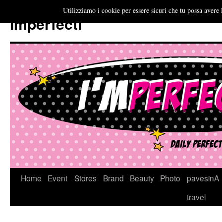
Utilizziamo i cookie per essere sicuri che tu possa avere 
Imperfecti
Vai
Home
Event
Stores
Brand
Beauty
Photo
pavesinA
al
travel
contenuto