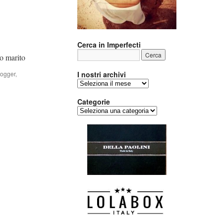
Cerca in Imperfecti
o marito
logger
,
I nostri archivi
I
nostri
archivi
Categorie
Categorie