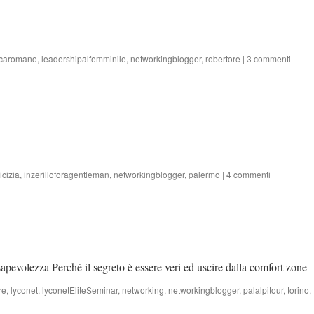
scaromano
,
leadershipalfemminile
,
networkingblogger
,
robertore
|
3 commenti
cizia
,
inzerilloforagentleman
,
networkingblogger
,
palermo
|
4 commenti
pevolezza Perché il segreto è essere veri ed uscire dalla comfort zone
re
,
lyconet
,
lyconetEliteSeminar
,
networking
,
networkingblogger
,
palalpitour
,
torino
,