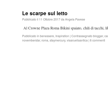
Le scarpe sul letto
Pubblicato il
11 Ottobre 2017
da
Angela Pavese
Al Crowne Plaza Roma Bikini spaiato, chili di tacchi, l
Pubblicato in
benessere
,
Inspiration
|
Contrassegnato
blogger
,
ca
novemberstar
,
roma
,
staymercury
,
viaarueliaantica
|
6 commenti