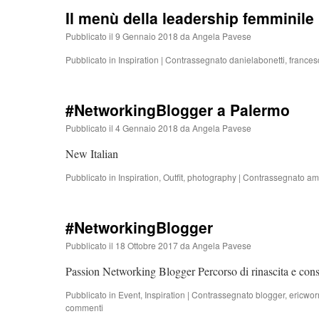
Il menù della leadership femminile
Pubblicato il
9 Gennaio 2018
da
Angela Pavese
Pubblicato in
Inspiration
|
Contrassegnato
danielabonetti
,
france
#NetworkingBlogger a Palermo
Pubblicato il
4 Gennaio 2018
da
Angela Pavese
New Italian
Pubblicato in
Inspiration
,
Outfit
,
photography
|
Contrassegnato
ami
#NetworkingBlogger
Pubblicato il
18 Ottobre 2017
da
Angela Pavese
Passion Networking Blogger Percorso di rinascita e consa
Pubblicato in
Event
,
Inspiration
|
Contrassegnato
blogger
,
ericwor
commenti