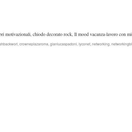
ibri motivazionali, chiodo decorato rock, Il mood vacanza-lavoro con mi
shbackworl
,
crowneplazaroma
,
gianlucaspadoni
,
lyconet
,
networking
,
networkingb