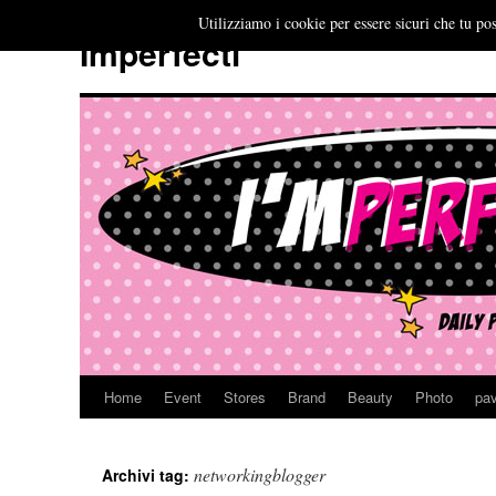
Utilizziamo i cookie per essere sicuri che tu pos
Imperfecti
Home
Event
Stores
Brand
Beauty
Photo
pav
Vai
al
networkingblogger
Archivi tag:
contenuto