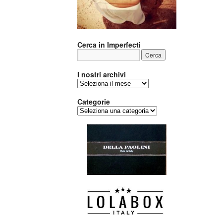
Cerca in Imperfecti
I nostri archivi
I
nostri
archivi
Categorie
Categorie