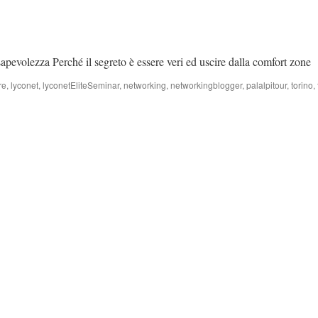
pevolezza Perché il segreto è essere veri ed uscire dalla comfort zone
re
,
lyconet
,
lyconetEliteSeminar
,
networking
,
networkingblogger
,
palalpitour
,
torino
,