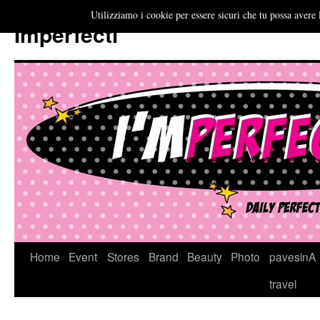
Utilizziamo i cookie per essere sicuri che tu possa avere 
Imperfecti
Vai
Home
Event
Stores
Brand
Beauty
Photo
pavesinA
al
travel
contenuto