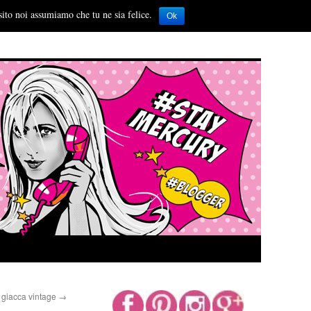
sito noi assumiamo che tu ne sia felice.
Ok
a giacca vintage
→