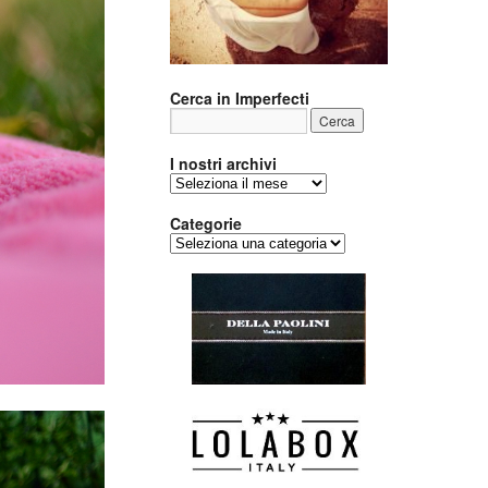
Cerca in Imperfecti
I nostri archivi
I
nostri
archivi
Categorie
Categorie