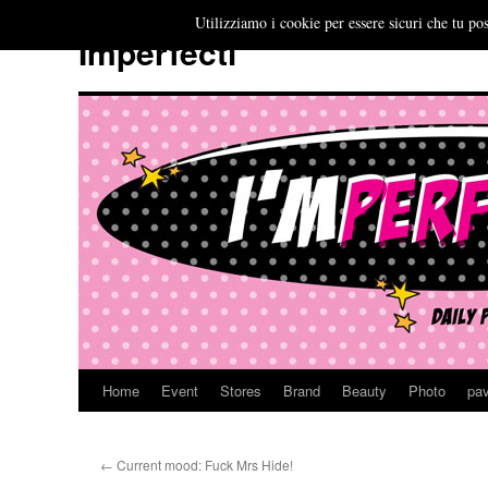
Utilizziamo i cookie per essere sicuri che tu pos
Imperfecti
Home
Event
Stores
Brand
Beauty
Photo
pav
Vai
al
←
Current mood: Fuck Mrs Hide!
contenuto